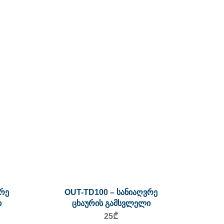
TE10
ჩ
რე
OUT-TD100 – სანიაღვრე
ი
ცხაურის გამსვლელი
25
₾